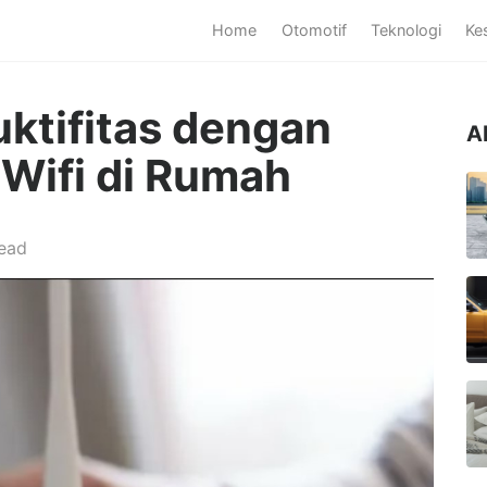
Home
Otomotif
Teknologi
Ke
tifitas dengan
A
Wifi di Rumah
read