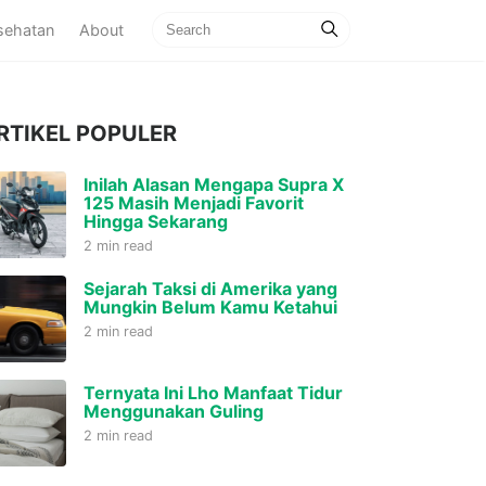
sehatan
About
RTIKEL POPULER
Inilah Alasan Mengapa Supra X
125 Masih Menjadi Favorit
Hingga Sekarang
2 min read
Sejarah Taksi di Amerika yang
Mungkin Belum Kamu Ketahui
2 min read
Ternyata Ini Lho Manfaat Tidur
Menggunakan Guling
2 min read