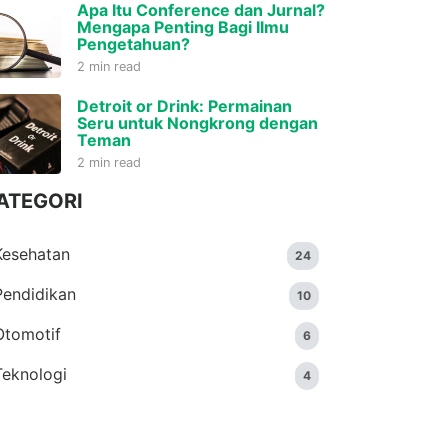
Apa Itu Conference dan Jurnal?
Mengapa Penting Bagi Ilmu
Pengetahuan?
2 min read
Detroit or Drink: Permainan
Seru untuk Nongkrong dengan
Teman
2 min read
ATEGORI
Kesehatan
24
Pendidikan
10
Otomotif
6
Teknologi
4