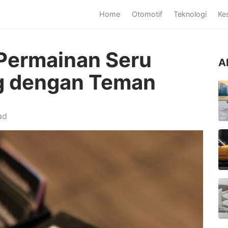
Home
Otomotif
Teknologi
Ke
: Permainan Seru
A
g dengan Teman
ad