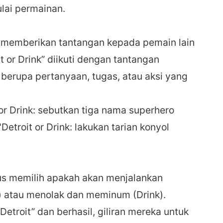
ulai permainan.
memberikan tantangan kepada pemain lain
 or Drink” diikuti dengan tantangan
a berupa pertanyaan, tugas, atau aksi yang
or Drink: sebutkan tiga nama superhero
Detroit or Drink: lakukan tarian konyol
us memilih apakah akan menjalankan
t) atau menolak dan meminum (Drink).
Detroit” dan berhasil, giliran mereka untuk