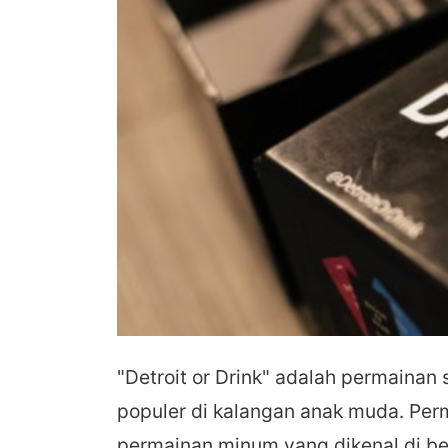
"Detroit or Drink" adalah permainan
populer di kalangan anak muda. Perm
permainan minum yang dikenal di b