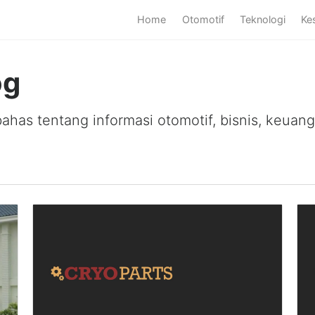
Home
Otomotif
Teknologi
Ke
og
as tentang informasi otomotif, bisnis, keuanga