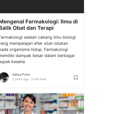
Mengenal Farmakologi: Ilmu di
Balik Obat dan Terapi
Farmakologi adalah cabang ilmu biologi
yang mempelajari efek obat-obatan
pada organisme hidup. Farmakologi
memiliki dampak besar dalam berbagai
aspek keseha
Aditya Putra
2 years ago
3 min read