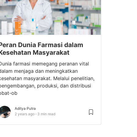
Peran Dunia Farmasi dalam
Kesehatan Masyarakat
Dunia farmasi memegang peranan vital
dalam menjaga dan meningkatkan
kesehatan masyarakat. Melalui penelitian,
pengembangan, produksi, dan distribusi
obat-ob
Aditya Putra
2 years ago
3 min read