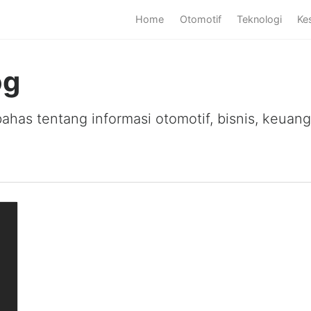
Home
Otomotif
Teknologi
Ke
og
as tentang informasi otomotif, bisnis, keuanga